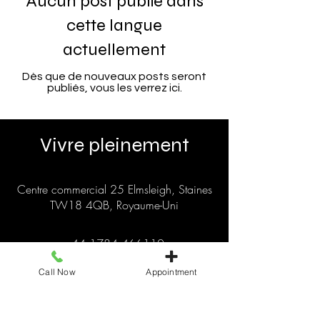
Aucun post publié dans
cette langue
actuellement
Dès que de nouveaux posts seront
publiés, vous les verrez ici.
Vivre pleinement
Centre commercial 25 Elmsleigh, Staines
TW18 4QB, Royaume-Uni
+44 1784 466110
livingitupstaines25@gmail.com
Call Now
Appointment